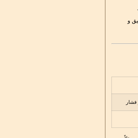
ی دقیق و
 فشار