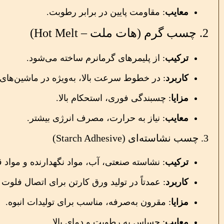
معایب
: مقاومت پایین در برابر رطوبت.
2. چسب گرم (هات ملت – Hot Melt)
ترکیب
: از پلیمرهای گرمانرم ساخته می‌شود.
کاربرد
: در خطوط سرعت بالا، به‌ویژه در ماشین‌های
مزایا
: چسبندگی فوری، استحکام بالا.
معایب
: نیاز به حرارت، مصرف انرژی بیشتر.
3. چسب نشاسته‌ای (Starch Adhesive)
ترکیب
: نشاسته صنعتی، آب، مواد نگهدارنده و مواد قل
کاربرد
: عمدتاً در تولید ورق کارتن برای اتصال فلوت
مزایا
: مقرون به‌صرفه، مناسب برای تولیدات انبوه.
معایب
: حساس به رطوبت و دمای بالا.