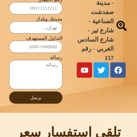
- مدينة
صفدشت
مدينتك وبلدك
الصناعية -
شارع تير -
التداول المستهدف
شارع السادس
الغربي - رقم
157
رسالة
يرسل
تلقي استفسار
سعر