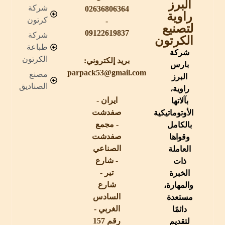
البرز
شركة
02636806364
راوية
كرتون
-
لتصنيع
09122619837
شركة
الكرتون
طباعة
شركة
الكرتون
بريد إلكتروني:
بارس
parpack53@gmail.com
مصنع
البرز
الصناديق
راوية،
ایران -
بآلاتها
صفدشت
الأوتوماتيكية
- مجمع
بالكامل
صفدشت
وقواها
الصناعي
العاملة
- شارع
ذات
تير -
الخبرة
شارع
والمهارة،
السادس
مستعدة
الغربي -
دائمًا
رقم 157
لتقديم