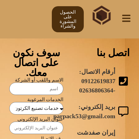
الحصول
على
المشورة
والشراء
اتصل بنا
سوف نكون
على اتصال
معك.
أرقام الاتصال:
الاسم واللقب أو الشركة
09122619837
-02636806364
الخدمات المرغوبة
بريد إلكتروني:
parpack53@gmail.com
عنوان البريد الإلكتروني
إيران صفدشت
رقم الاتصال