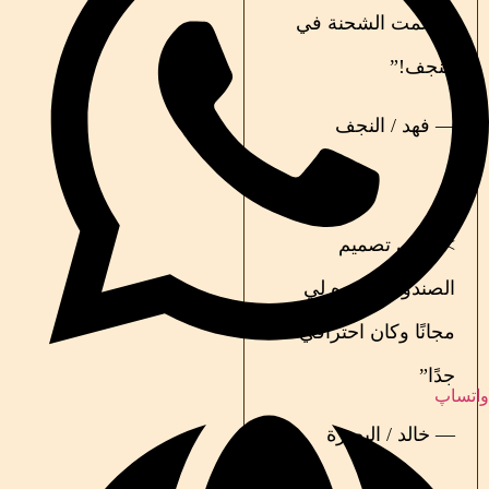
استلمت الشحنة في
النجف!”
— فهد / النجف
> “حتى تصميم
الصندوق قدموه لي
مجانًا وكان احترافي
جدًا”
واتساپ
— خالد / البصرة