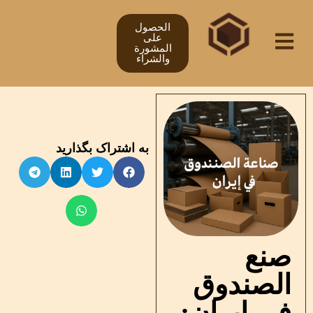
الحصول
على
المشورة
والشراء
به اشتراک بگذارید
صنع
الصندوق
في إيران: