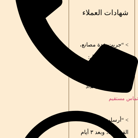
شهادات العملاء
> “جربت عدة مصانع،
لكن راویا الأفضل:
سرعة، جودة، وسعر!”
— أبو حسن / بغداد
تماس مستقیم
> “أرسلت لهم
القياسات، وبعد ۳ أيام