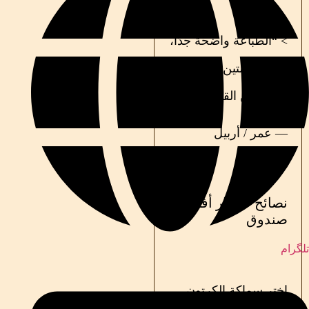
> “الطباعة واضحة جدًا،
وكرتون متين جدًا…
شكراً من القلب”
— عمر / أربيل
نصائح لاختيار أفضل
صندوق
تلگرام
اختر سماكة الكرتون