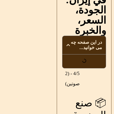
الجودة،
السعر،
والخبرة
در این صفحه چه
می خوانید...
4/5 - (2
صوتين)
📦 صنع