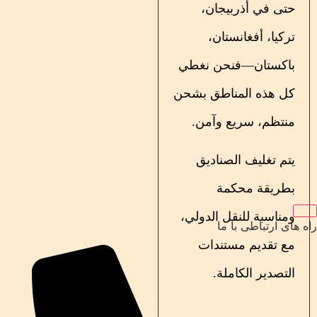
حتى في أذربيجان،
تركيا، أفغانستان،
باكستان—فنحن نغطي
كل هذه المناطق بشحن
منتظم، سريع وآمن.
يتم تغليف الصناديق
بطريقة محكمة
ومناسبة للنقل الدولي،
راه های ارتباطی با ما
مع تقديم مستندات
التصدير الكاملة.